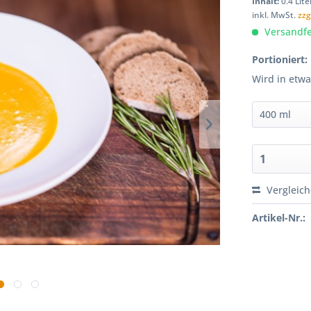
Inhalt:
0.4 Lite
inkl. MwSt.
zzg
Versandfe
Portioniert:
Wird in etw
Vergleic
Artikel-Nr.: