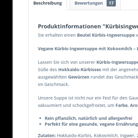
Beschreibung
Bewertungen
17
Produktinformationen "Kürbisingwe
Sie erhalten einen
Beutel Kürbis-Ingwersuppe
v
Vegane Kürbis-Ingwersuppe mit Kokosmilch – 
Lassen Sie sich von unserer
Kürbis-Ingwersupp
Süße des
Hokkaido-Kürbisses
mit der angeneh
ausgewählten
Gewürzen
rundet das Geschmackse
im Geschmack.
Unsere Suppe ist nicht nur ein Fest für den Ga
vakuumiert und schockgefrostet, um
Farbe, Ar
Rein pflanzlich, natürlich und allergenfrei
Perfekt für eine gesunde, vegane Ernährung
Zutaten:
Hokkaido-Kürbis, Kokosmilch, Ingwer, Z