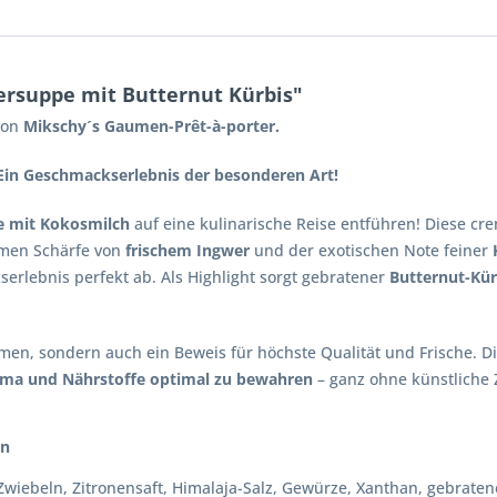
rsuppe mit Butternut Kürbis"
on
Mikschy´s Gaumen-Prêt-à-porter.
Ein Geschmackserlebnis der besonderen Art!
e mit Kokosmilch
auf eine kulinarische Reise entführen! Diese cre
men Schärfe von
frischem Ingwer
und der exotischen Note feiner
rlebnis perfekt ab. Als Highlight sorgt gebratener
Butternut-Kür
umen, sondern auch ein Beweis für höchste Qualität und Frische. D
oma und Nährstoffe optimal zu bewahren
– ganz ohne künstliche 
n
wiebeln, Zitronensaft, Himalaja-Salz, Gewürze, Xanthan, gebraten