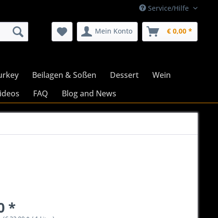
Service/Hilfe
Mein Konto
€ 0,00 *
urkey
Beilagen & Soßen
Dessert
Wein
ideos
FAQ
Blog and News
0 *