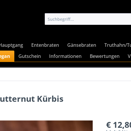
Hauptgang
Entenbraten
Gänsebraten
Truthahn/T
Vegan
Gutschein
Informationen
Bewertungen
V
utternut Kürbis
€ 12,8