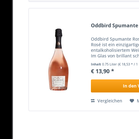
Oddbird Spumante S
Oddbird Spumante Ros
Rosé ist ein einzigart
entalkoholisiertem We
Im Glas von brillant s
wird diese Cuvée aus d
Inhalt
0.75 Liter
(€ 18,53 * / 1 
€ 13,90 *
In den
Vergleichen