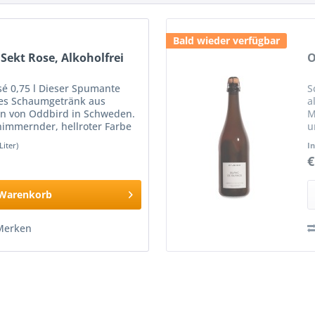
Bald wieder verfügbar
ekt Rose, Alkoholfrei
O
é 0,75 l Dieser Spumante
S
iges Schaumgetränk aus
a
in von Oddbird in Schweden.
M
chimmernder, hellroter Farbe
u
en Rebsorten hergestellt,...
u
Liter)
I
€
Warenkorb
Merken