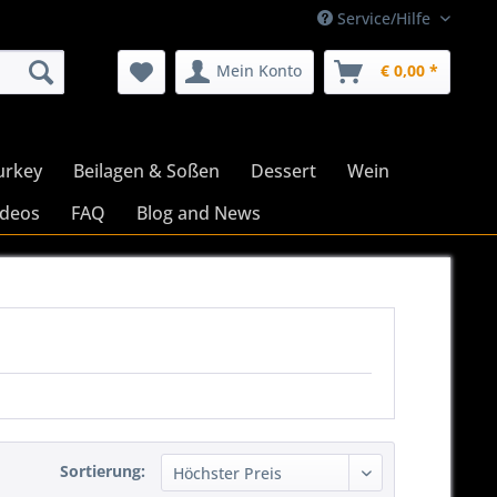
Service/Hilfe
Mein Konto
€ 0,00 *
urkey
Beilagen & Soßen
Dessert
Wein
ideos
FAQ
Blog and News
Sortierung: